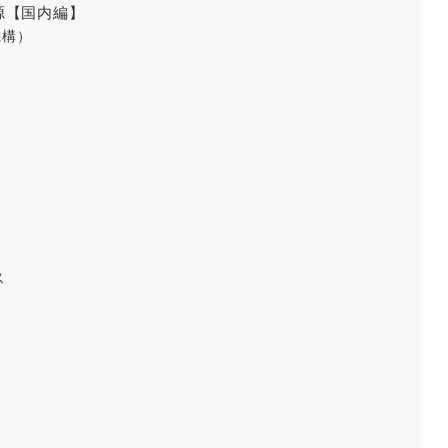
源【国内編】
機構）
ス