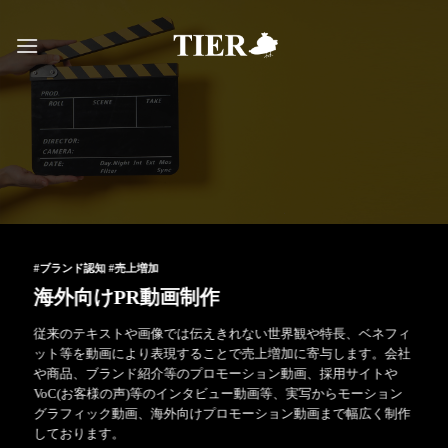
Skip
to
content
#ブランド認知 #売上増加
海外向けPR動画制作
従来のテキストや画像では伝えきれない世界観や特長、ベネフィ
ット等を動画により表現することで売上増加に寄与します。会社
や商品、ブランド紹介等のプロモーション動画、採用サイトや
VoC(お客様の声)等のインタビュー動画等、実写からモーション
グラフィック動画、海外向けプロモーション動画まで幅広く制作
しております。