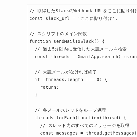
// 取得したSlackのWebhook URLをここに貼り付
const slack_url = 'ここに貼り付け';

// スクリプトのメイン関数

function sendMailToSlack() {

  // 過去5分以内に受信した未読メールを検索

  const threads = GmailApp.search('is:unread newer_than:5m');

  // 未読メールがなければ終了

  if (threads.length === 0) {

    return;

  }

  // 各メールスレッドをループ処理

  threads.forEach(function(thread) {

    // スレッド内のすべてのメッセージを取得

    const messages = thread.getMessages();
