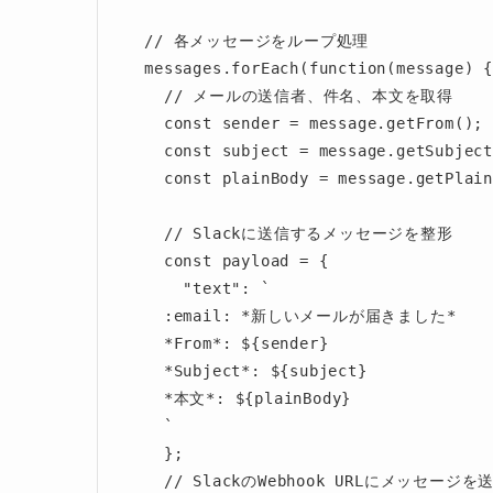
    // 各メッセージをループ処理

    messages.forEach(function(message) {

      // メールの送信者、件名、本文を取得

      const sender = message.getFrom();

      const subject = message.getSubject();

      const plainBody = message.getPlainBody();

      // Slackに送信するメッセージを整形

      const payload = {

        "text": `

      :email: *新しいメールが届きました*

      *From*: ${sender}

      *Subject*: ${subject}

      *本文*: ${plainBody}

      `

      };

      // SlackのWebhook URLにメッセージを送信
