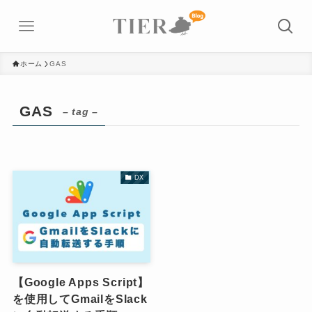
ホーム
GAS
GAS
– tag –
DX
【Google Apps Script】
を使用してGmailをSlack