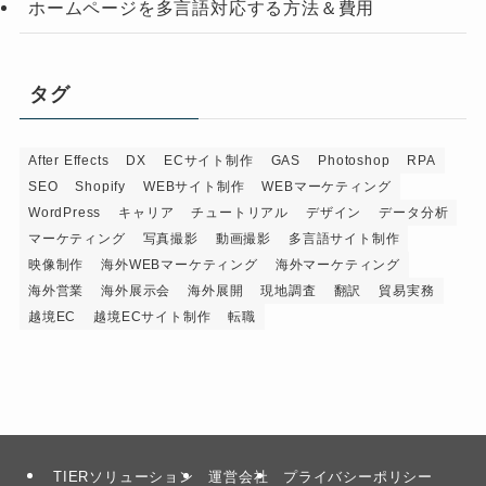
ホームページを多言語対応する方法＆費用
タグ
After Effects
DX
ECサイト制作
GAS
Photoshop
RPA
SEO
Shopify
WEBサイト制作
WEBマーケティング
WordPress
キャリア
チュートリアル
デザイン
データ分析
マーケティング
写真撮影
動画撮影
多言語サイト制作
映像制作
海外WEBマーケティング
海外マーケティング
海外営業
海外展示会
海外展開
現地調査
翻訳
貿易実務
越境EC
越境ECサイト制作
転職
TIERソリューション
運営会社
プライバシーポリシー