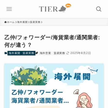
ホーム
海外展開
貿易実務
乙仲/フォワーダー/海貨業者/通関業者:
何が違う？
2025年8月2日
海外展開
貿易実務
海外営業
貿易実務