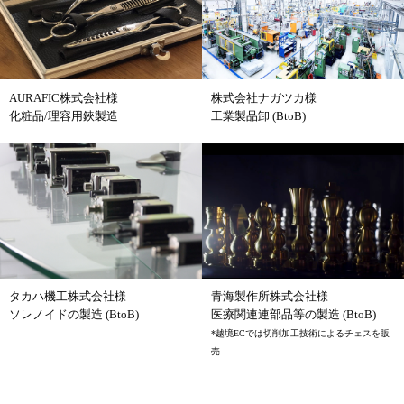
AURAFIC株式会社様
株式会社ナガツカ様
化粧品/理容用鋏製造
工業製品卸 (BtoB)
タカハ機工株式会社様
青海製作所株式会社様
ソレノイドの製造 (BtoB)
医療関連連部品等の製造 (BtoB)
*越境ECでは切削加工技術によるチェスを販
売