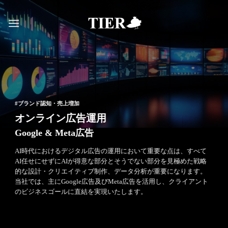
Skip
to
content
#ブランド認知・売上増加
オンライン広告運用
Google & Meta広告
AI時代におけるデジタル広告の運用において重要な点は、すべて
AI任せにせずにAIが得意な部分とそうでない部分を見極めた戦略
的な設計・クリエイティブ制作、データ分析が重要になります。
当社では、主にGoogle広告及びMeta広告を活用し、クライアント
のビジネスゴールに直結を実現いたします。