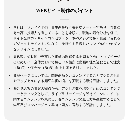
WEBサイト制作のポイント
同社は、ソレノイドの一貫生産を行う稀有なメーカーであり、専業ゆ
えの高い技術力を有していることを念頭に、現地の競合分析を経て、
サイト全体のデザインコンセプトを日本やアジアで多く見受けられる
ガジェットテイストではなく、洗練性を意識したシンプルかつモダン
なデザインにしました。
見込客に短時間で充実した価値の理解促進を図るためにトップページ
はじめサイト全体において然るべき箇所に動画を埋め込むことで注文
（BtoC）や問合せ（BtoB）向上を図る設計にしました。
商品ページについては、関連商品をレコメンドすることでクロスセル
やアップセルによる顧客単価の増加を実現する導線設計にしました。
海外見込客の集客の観点から、アクセス数を増やすためのコンテンツ
マーケティングとして、ライブラリーページを設けて、ソレノイドに
関するコンテンツを集約し、各コンテンツの見せ方を改善することで
集客及びコンバージョン率向上両方に寄与する設計にしました。