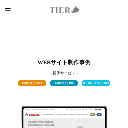
Skip
to
content
WEBサイト制作事例
– 提供サービス –