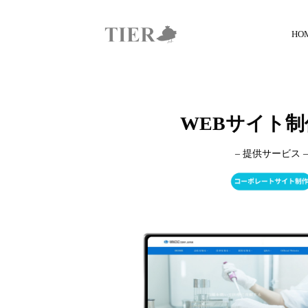
Skip
to
HO
content
WEBサイト制
– 提供サービス –