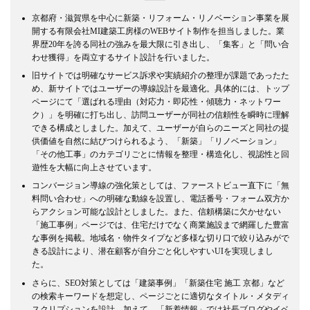
京都府・滋賀県を中心に新築・リフォーム・リノベーション事業を展
開する有限会社MI建築工房様のWEBサイト制作を担当しました。業
界歴20年を誇る同社の強みを最大限に引き出し、「集客」と「問い合
わせ獲得」を両立するサイト設計を行いました。
旧サイトでは明確なサービス訴求や実績紹介の整理が課題であったた
め、新サイトではユーザーの導線設計を最適化。具体的には、トップ
ページにて「選ばれる理由（対応力・即応性・傾聴力・ネットワー
ク）」を明確に打ち出し、訪問ユーザーが同社の信頼性を瞬時に理解
できる構成としました。加えて、ユーザーが自らのニーズと同社の提
供価値を自然に結びつけられるよう、「新築」「リノベーション」
「その他工事」のカテゴリごとに情報を整理・構造化し、視認性と回
遊性を大幅に向上させています。
コンバージョン導線の強化策としては、ファーストビュー直下に「無
料問い合わせ」への明確な動線を設置し、電話番号・フォーム双方か
らアクション可能な設計としました。また、信頼構築に欠かせない
「施工事例」ページでは、住宅だけでなく商業施設まで網羅した豊富
な事例を掲載。地域名・物件タイプなど多様な切り口で絞り込みがで
きる設計により、潜在顧客が自分ごと化しやすいUIを実現しまし
た。
さらに、SEO対策としては「建築事例」「新築住宅 施工 京都」など
の検索キーワードを想定し、ページごとに適切なタイトル・メタディ
スクリプションを設計。加えて、「新着情報」では社長ブログやイベ