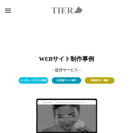
Skip
to
content
WEBサイト制作事例
– 提供サービス –